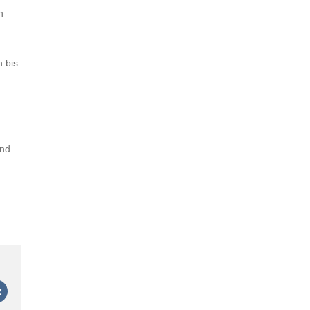
n
n bis
nd
t
Vk