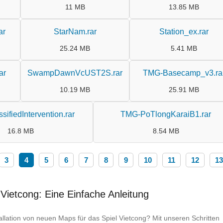
11 MB
13.85 MB
ar
StarNam.rar
Station_ex.rar
25.24 MB
5.41 MB
ar
SwampDawnVcUST2S.rar
TMG-Basecamp_v3.ra
10.19 MB
25.91 MB
ifiedIntervention.rar
TMG-PoTlongKaraiB1.rar
16.8 MB
8.54 MB
3
4
5
6
7
8
9
10
11
12
13
 Vietcong: Eine Einfache Anleitung
tallation von neuen Maps für das Spiel Vietcong? Mit unseren Schritten