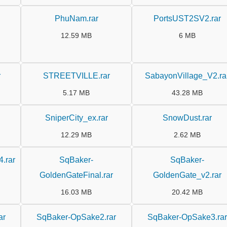
PhuNam.rar
PortsUST2SV2.rar
12.59 MB
6 MB
r
STREETVILLE.rar
SabayonVillage_V2.ra
5.17 MB
43.28 MB
SniperCity_ex.rar
SnowDust.rar
12.29 MB
2.62 MB
.rar
SqBaker-
SqBaker-
GoldenGateFinal.rar
GoldenGate_v2.rar
16.03 MB
20.42 MB
ar
SqBaker-OpSake2.rar
SqBaker-OpSake3.rar