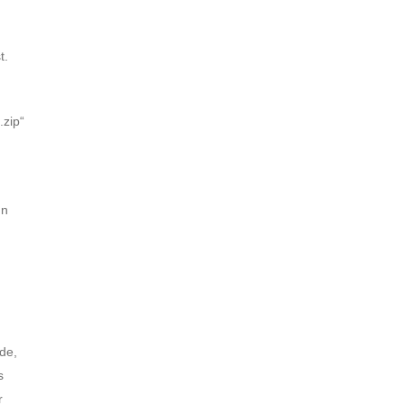
t.
.zip“
nn
rde,
s
r