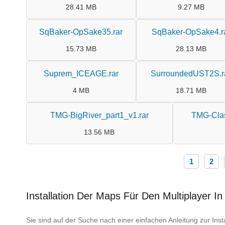
28.41 MB
9.27 MB
SqBaker-OpSake35.rar
SqBaker-OpSake4.r
15.73 MB
28.13 MB
Suprem_ICEAGE.rar
SurroundedUST2S.r
4 MB
18.71 MB
TMG-BigRiver_part1_v1.rar
TMG-Class
13.56 MB
1
2
Installation Der Maps Für Den Multiplayer In
Sie sind auf der Suche nach einer einfachen Anleitung zur Ins