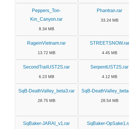
Peppers_Ton-
Phantran.rar
Kin_Canyon.rar
33.24 MB
8.34 MB
RageinVietnam.rar
STREETSNOW.ra
13.72 MB
4.45 MB
SecondTrailUST2S.rar
SerpentUST2S.rar
6.23 MB
4.12 MB
SqB-DeathValley_beta3.rar
SqB-DeathValley_beta4
28.75 MB
28.54 MB
SqBaker-JARAI_v1.rar
SqBaker-OpSake1.r