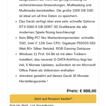
rechenintensive Anwendungen, Multitasking und
Multimedia bereitstellen. Die große 1000 GB SSD
ist ideal um all ihre Daten zu speichern.
Das Gerät verfügt über eine sehr schnelle Geforce
RTX 5060 8 GB DDR7 3D Grafikkarte die alle
modernen Spiele flüssig beschleunigt
Kein Billig-PC! Nur Markenkomponenten: schnelle
SSD, Intel i7 12th Gen CPU, Gigabyte P550SS 550
Watt 80+ Silber Netzteil, RGB Gaming Gehäuse
Windows 11 Prof, 64-Bit ist mit allen Treibern
installiert, das neueste G-DATA AntiVirus liegt bei
inkl, 6 Monate Updates, außerdem ist ein Microsoft
Office Paket als Vollversion enthalten
shinobee gewährt auf dieses Gerät 36 Monate
Herstellergarantie !
Preis: € 888,00
Jetzt auf Amazon kaufen*
Preis inkl. MwSt., zzgl. Versandkosten