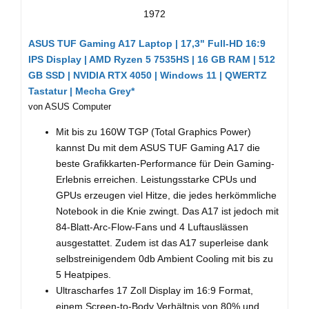
Fragen und Antworten
1972
ASUS TUF Gaming A17 Laptop | 17,3" Full-HD 16:9
IPS Display | AMD Ryzen 5 7535HS | 16 GB RAM | 512
GB SSD | NVIDIA RTX 4050 | Windows 11 | QWERTZ
Tastatur | Mecha Grey*
von ASUS Computer
Mit bis zu 160W TGP (Total Graphics Power)
kannst Du mit dem ASUS TUF Gaming A17 die
beste Grafikkarten-Performance für Dein Gaming-
Erlebnis erreichen. Leistungsstarke CPUs und
GPUs erzeugen viel Hitze, die jedes herkömmliche
Notebook in die Knie zwingt. Das A17 ist jedoch mit
84-Blatt-Arc-Flow-Fans und 4 Luftauslässen
ausgestattet. Zudem ist das A17 superleise dank
selbstreinigendem 0db Ambient Cooling mit bis zu
5 Heatpipes.
Ultrascharfes 17 Zoll Display im 16:9 Format,
einem Screen-to-Body Verhältnis von 80% und