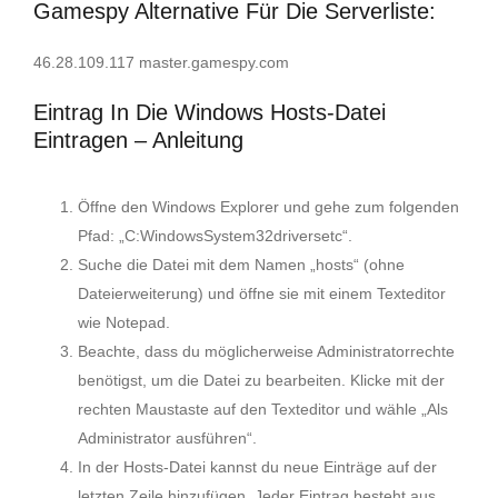
Gamespy Alternative Für Die Serverliste:
Fragen und Antworten
46.28.109.117 master.gamespy.com
Eintrag In Die Windows Hosts-Datei
Eintragen – Anleitung
Öffne den Windows Explorer und gehe zum folgenden
Pfad: „C:WindowsSystem32driversetc“.
Suche die Datei mit dem Namen „hosts“ (ohne
Dateierweiterung) und öffne sie mit einem Texteditor
wie Notepad.
Beachte, dass du möglicherweise Administratorrechte
benötigst, um die Datei zu bearbeiten. Klicke mit der
rechten Maustaste auf den Texteditor und wähle „Als
Administrator ausführen“.
In der Hosts-Datei kannst du neue Einträge auf der
letzten Zeile hinzufügen. Jeder Eintrag besteht aus