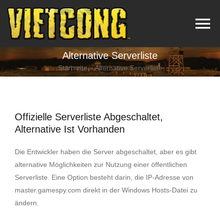
Zum
Inhalt
To
springen
Na
Alternative Serverliste
Vietcong Game
Startseite
»
Alternative Serverliste
Videos
Offizielle Serverliste Abgeschaltet,
Kaufen
Alternative Ist Vorhanden
Die Entwickler haben die Server abgeschaltet, aber es gibt
Download
alternative Möglichkeiten zur Nutzung einer öffentlichen
Serverliste. Eine Option besteht darin, die IP-Adresse von
master.gamespy.com direkt in der Windows Hosts-Datei zu
Dedicated Server
ändern.